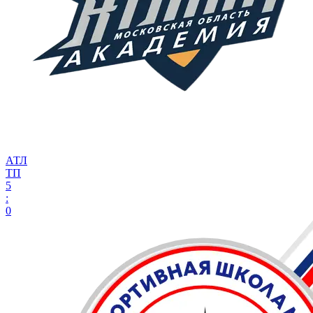
АТЛ
ТП
5
:
0