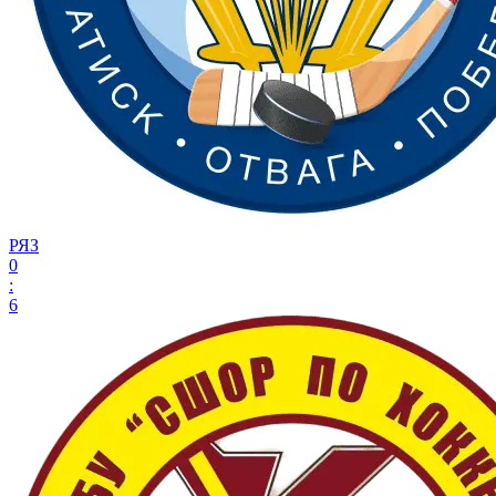
РЯЗ
0
:
6