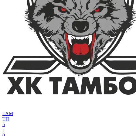
ТАМ
ТП
5
:
0