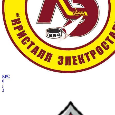
КРС
6
:
3