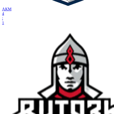
АКМ
4
:
1