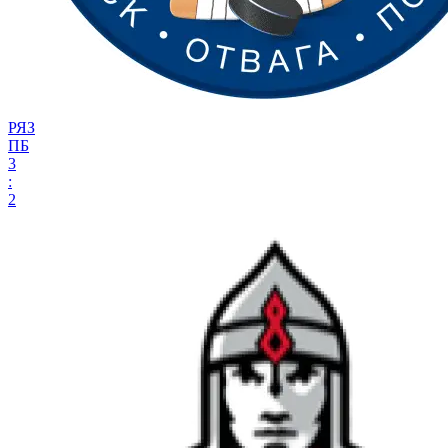
РЯЗ
ПБ
3
:
2