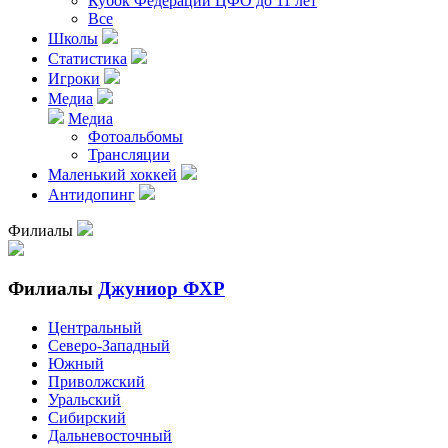
Кубок Федерации ЦФО до 11 лет
Все
Школы
Статистика
Игроки
Медиа
Медиа
Фотоальбомы
Трансляции
Маленький хоккей
Антидопинг
Филиалы
Филиалы
Джуниор ФХР
Центральный
Северо-Западный
Южный
Приволжский
Уральский
Сибирский
Дальневосточный