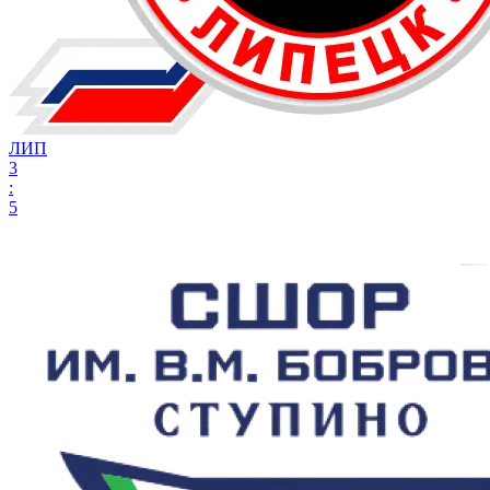
ЛИП
3
:
5