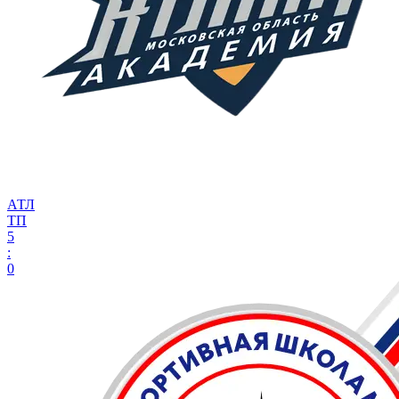
АТЛ
ТП
5
:
0