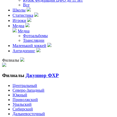
Кубок Федерации ЦФО до 11 лет
Все
Школы
Статистика
Игроки
Медиа
Медиа
Фотоальбомы
Трансляции
Маленький хоккей
Антидопинг
Филиалы
Филиалы
Джуниор ФХР
Центральный
Северо-Западный
Южный
Приволжский
Уральский
Сибирский
Дальневосточный