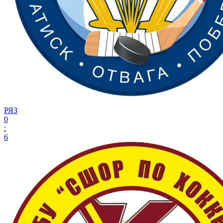
РЯЗ
0
:
6