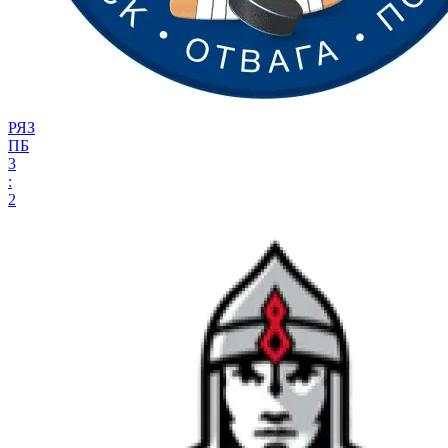
РЯЗ
ПБ
3
:
2