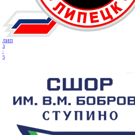
ЛИП
3
:
5