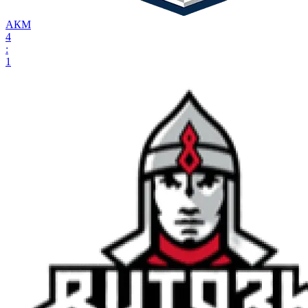
АКМ
4
:
1