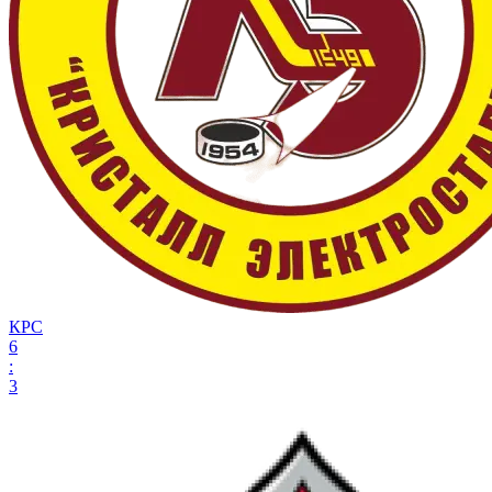
КРС
6
:
3