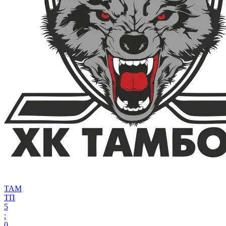
ТАМ
ТП
5
:
0