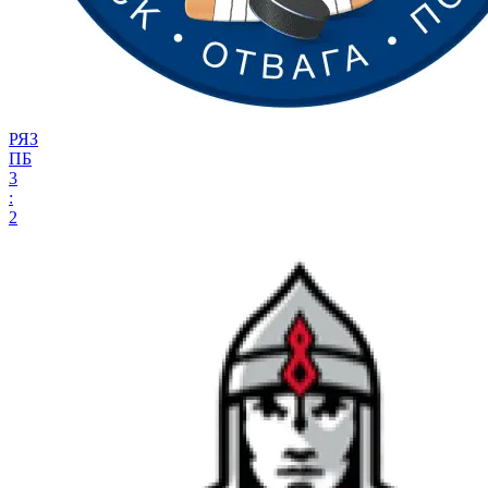
РЯЗ
ПБ
3
:
2