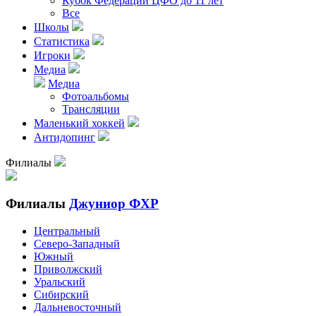
Кубок Федерации ЦФО до 11 лет
Все
Школы
Статистика
Игроки
Медиа
Медиа
Фотоальбомы
Трансляции
Маленький хоккей
Антидопинг
Филиалы
Филиалы
Джуниор ФХР
Центральный
Северо-Западный
Южный
Приволжский
Уральский
Сибирский
Дальневосточный