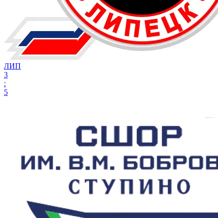
ЛИП
3
:
5