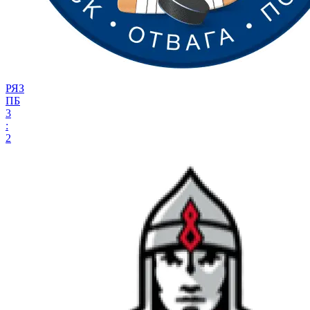
РЯЗ
ПБ
3
:
2