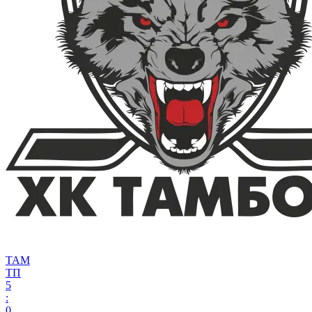
ТАМ
ТП
5
:
0