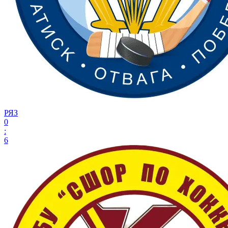
РЯЗ
0
:
6