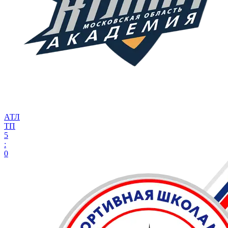
АТЛ
ТП
5
:
0