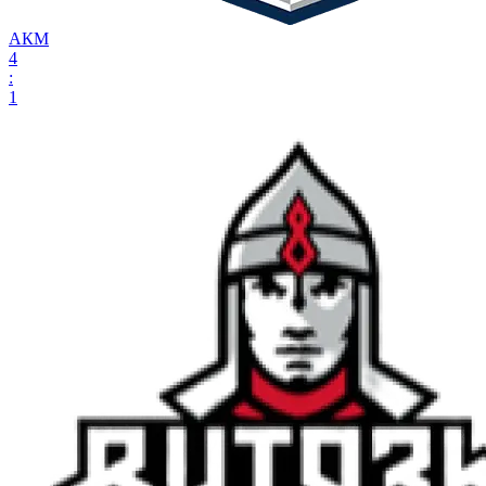
АКМ
4
:
1