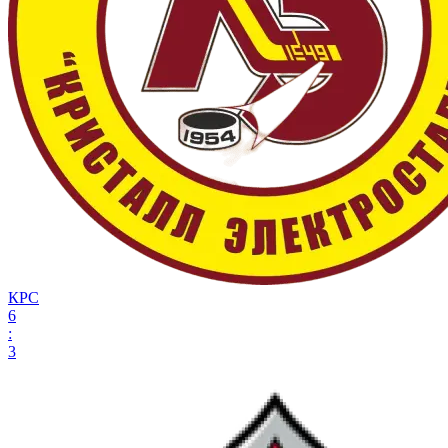
КРС
6
:
3