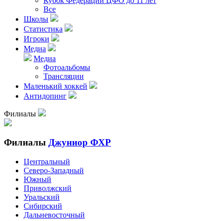
Кубок Федерации ЦФО до 11 лет
Все
Школы
Статистика
Игроки
Медиа
Медиа
Фотоальбомы
Трансляции
Маленький хоккей
Антидопинг
Филиалы
Филиалы
Джуниор ФХР
Центральный
Северо-Западный
Южный
Приволжский
Уральский
Сибирский
Дальневосточный