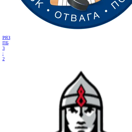
РЯЗ
ПБ
3
:
2