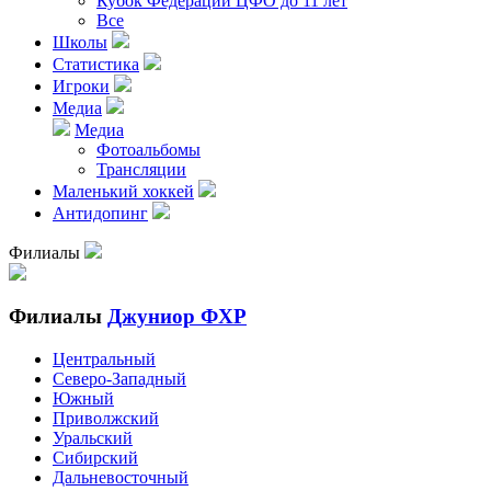
Кубок Федерации ЦФО до 11 лет
Все
Школы
Статистика
Игроки
Медиа
Медиа
Фотоальбомы
Трансляции
Маленький хоккей
Антидопинг
Филиалы
Филиалы
Джуниор ФХР
Центральный
Северо-Западный
Южный
Приволжский
Уральский
Сибирский
Дальневосточный