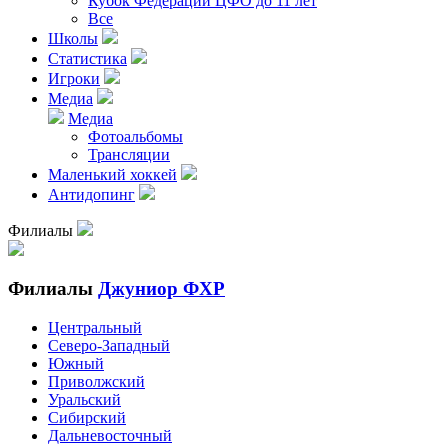
Кубок Федерации ЦФО до 11 лет
Все
Школы
Статистика
Игроки
Медиа
Медиа
Фотоальбомы
Трансляции
Маленький хоккей
Антидопинг
Филиалы
Филиалы
Джуниор ФХР
Центральный
Северо-Западный
Южный
Приволжский
Уральский
Сибирский
Дальневосточный