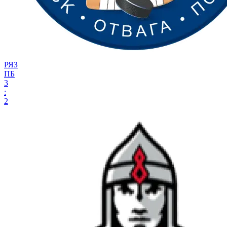
РЯЗ
ПБ
3
:
2