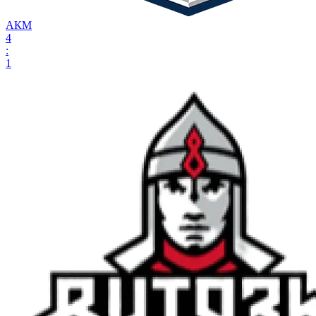
АКМ
4
:
1