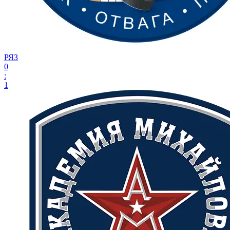
РЯЗ
0
:
1