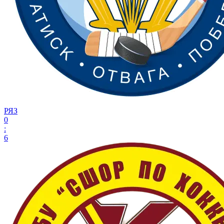
РЯЗ
0
:
6