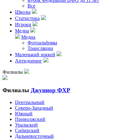
Кубок Федерации ЦФО до 11 лет
Все
Школы
Статистика
Игроки
Медиа
Медиа
Фотоальбомы
Трансляции
Маленький хоккей
Антидопинг
Филиалы
Филиалы
Джуниор ФХР
Центральный
Северо-Западный
Южный
Приволжский
Уральский
Сибирский
Дальневосточный