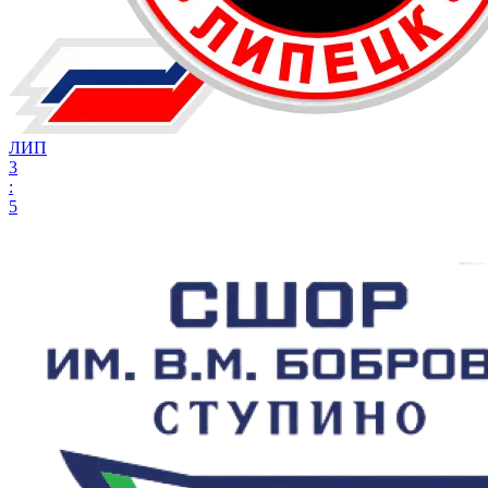
ЛИП
3
:
5