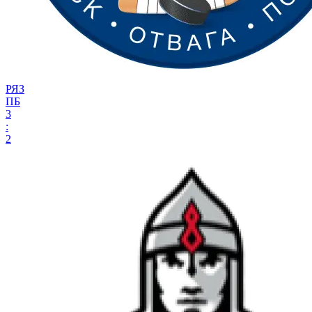
РЯЗ
ПБ
3
:
2