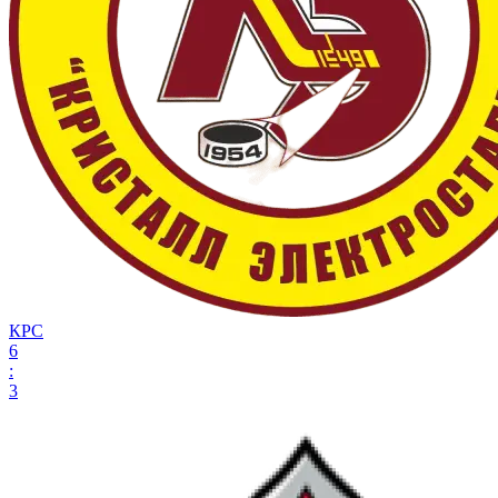
КРС
6
:
3