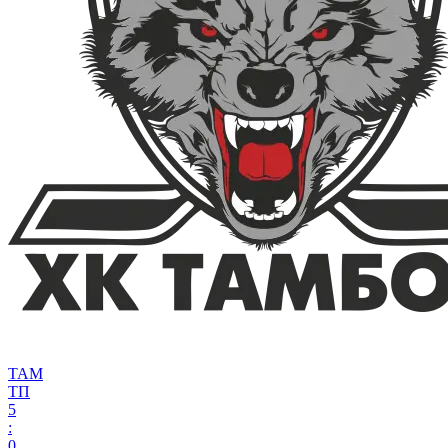
ТАМ
ТП
5
:
0