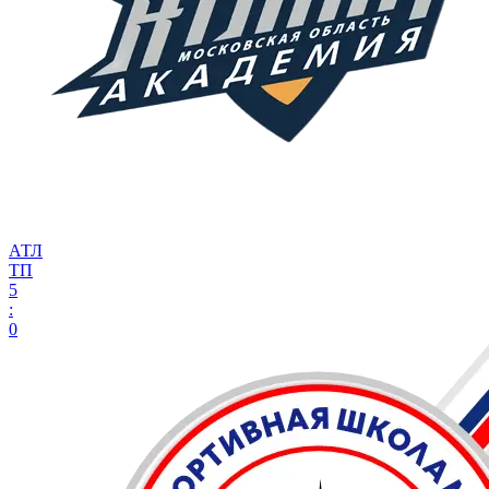
АТЛ
ТП
5
:
0