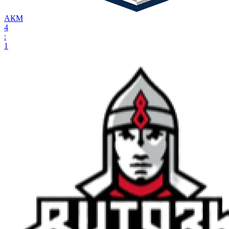
АКМ
4
:
1