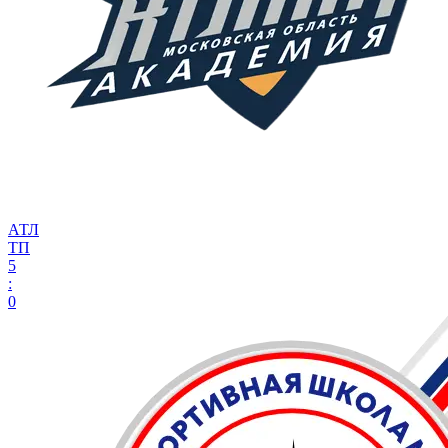
АТЛ
ТП
5
:
0