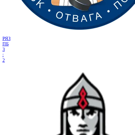
РЯЗ
ПБ
3
:
2