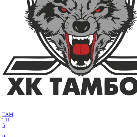
ТАМ
ТП
5
:
0