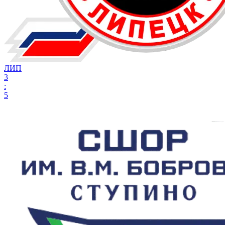
ЛИП
3
:
5