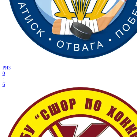
РЯЗ
0
:
6