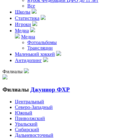
Кубок Федерации ЦФО до 11 лет
Все
Школы
Статистика
Игроки
Медиа
Медиа
Фотоальбомы
Трансляции
Маленький хоккей
Антидопинг
Филиалы
Филиалы
Джуниор ФХР
Центральный
Северо-Западный
Южный
Приволжский
Уральский
Сибирский
Дальневосточный