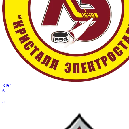
КРС
6
:
3