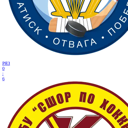
РЯЗ
0
:
6