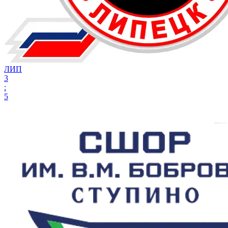
ЛИП
3
:
5