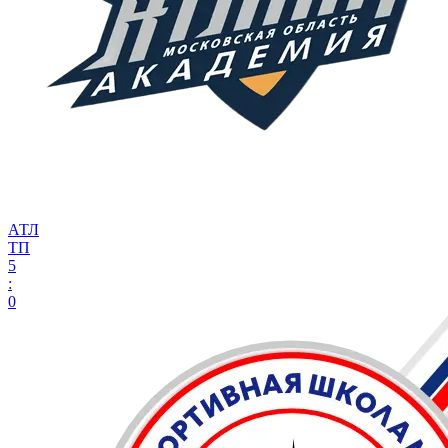
АТЛ
ТП
5
:
0