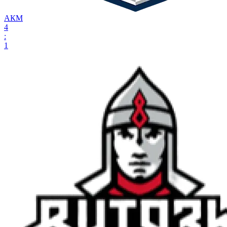
АКМ
4
:
1