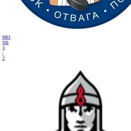
РЯЗ
ПБ
3
:
2