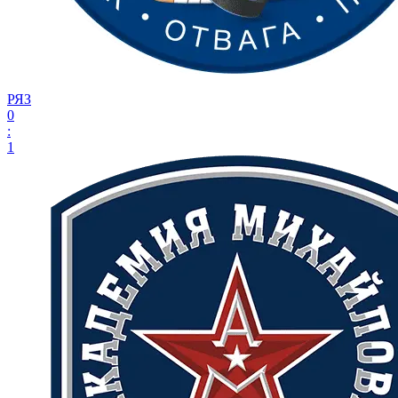
РЯЗ
0
:
1