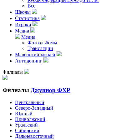
Кубок Федерации ЦФО до 11 лет
Все
Школы
Статистика
Игроки
Медиа
Медиа
Фотоальбомы
Трансляции
Маленький хоккей
Антидопинг
Филиалы
Филиалы
Джуниор ФХР
Центральный
Северо-Западный
Южный
Приволжский
Уральский
Сибирский
Дальневосточный