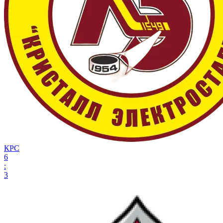
КРС
6
:
3