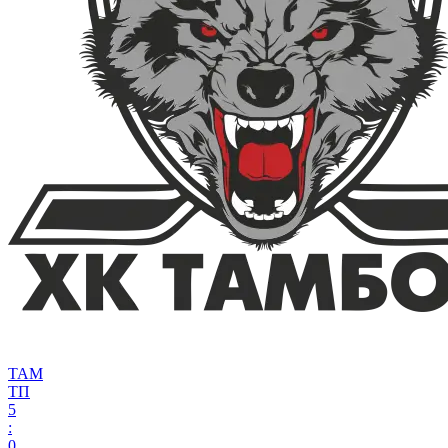
ТАМ
ТП
5
:
0