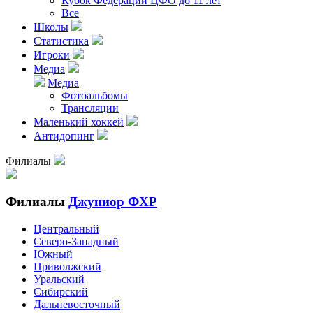
Кубок Федерации ЦФО до 11 лет
Все
Школы
Статистика
Игроки
Медиа
Медиа
Фотоальбомы
Трансляции
Маленький хоккей
Антидопинг
Филиалы
Филиалы
Джуниор ФХР
Центральный
Северо-Западный
Южный
Приволжский
Уральский
Сибирский
Дальневосточный