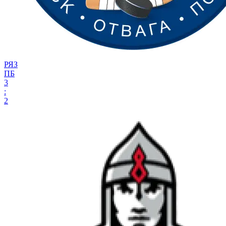
РЯЗ
ПБ
3
:
2