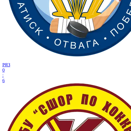
РЯЗ
0
:
6