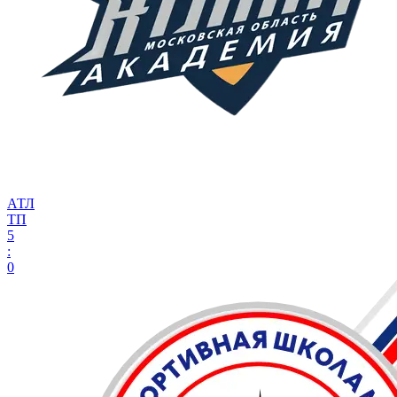
АТЛ
ТП
5
:
0