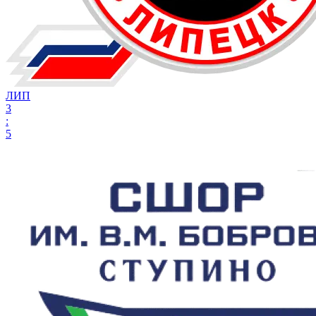
ЛИП
3
:
5