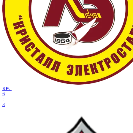
КРС
6
:
3