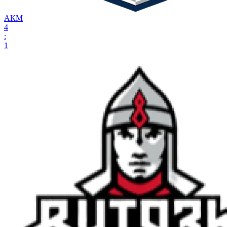
АКМ
4
:
1