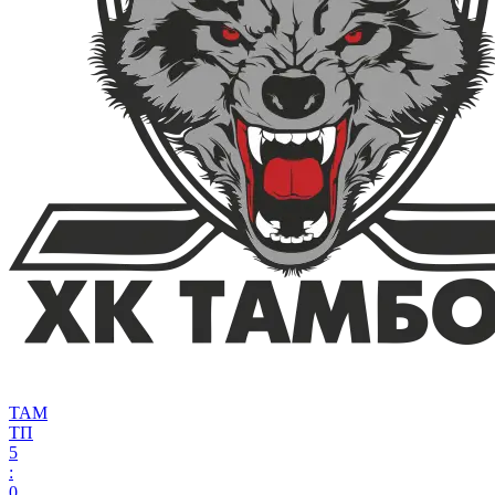
ТАМ
ТП
5
:
0