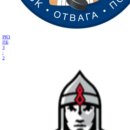
РЯЗ
ПБ
3
:
2