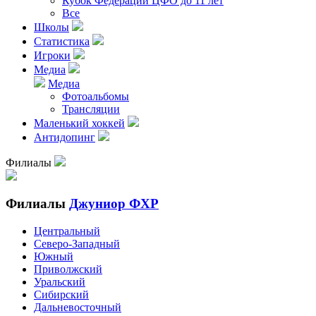
Кубок Федерации ЦФО до 11 лет
Все
Школы
Статистика
Игроки
Медиа
Медиа
Фотоальбомы
Трансляции
Маленький хоккей
Антидопинг
Филиалы
Филиалы
Джуниор ФХР
Центральный
Северо-Западный
Южный
Приволжский
Уральский
Сибирский
Дальневосточный