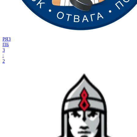
РЯЗ
ПБ
3
:
2