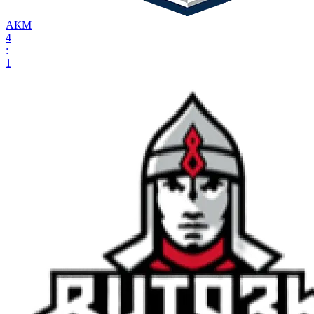
АКМ
4
:
1