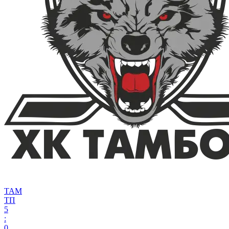
ТАМ
ТП
5
:
0