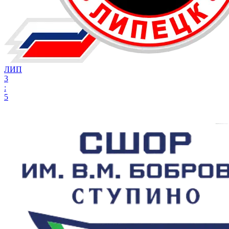
ЛИП
3
:
5