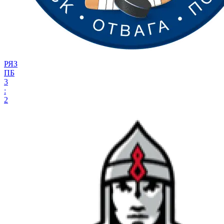
РЯЗ
ПБ
3
:
2