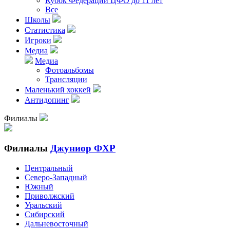
Кубок Федерации ЦФО до 11 лет
Все
Школы
Статистика
Игроки
Медиа
Медиа
Фотоальбомы
Трансляции
Маленький хоккей
Антидопинг
Филиалы
Филиалы
Джуниор ФХР
Центральный
Северо-Западный
Южный
Приволжский
Уральский
Сибирский
Дальневосточный