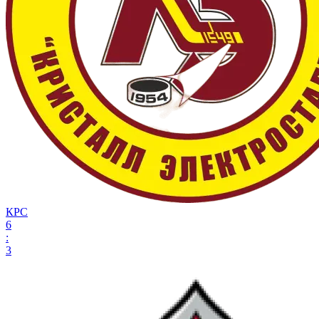
КРС
6
:
3