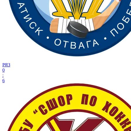
РЯЗ
0
:
6