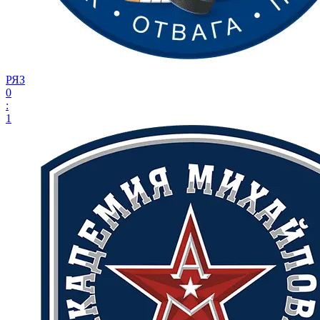
РЯЗ
0
:
1