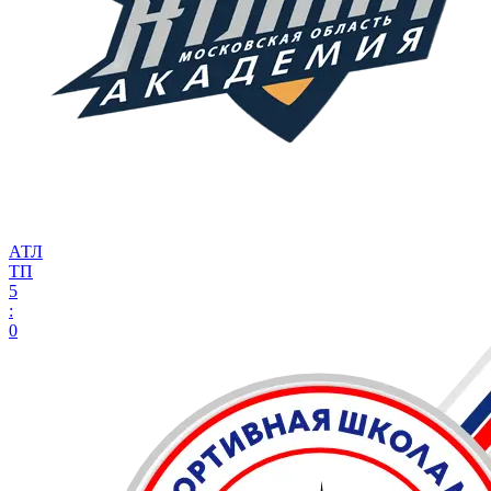
АТЛ
ТП
5
:
0