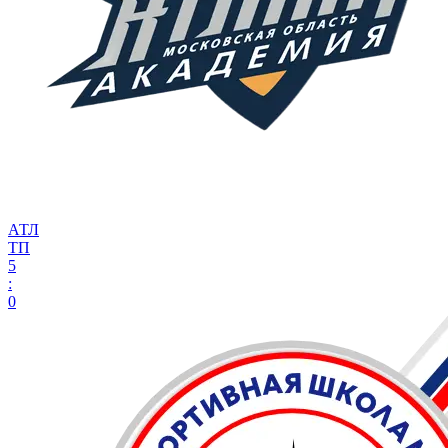
АТЛ
ТП
5
:
0