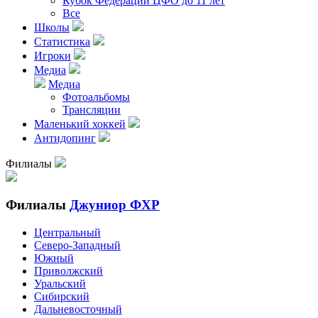
Кубок Федерации ЦФО до 11 лет
Все
Школы
Статистика
Игроки
Медиа
Медиа
Фотоальбомы
Трансляции
Маленький хоккей
Антидопинг
Филиалы
Филиалы
Джуниор ФХР
Центральный
Северо-Западный
Южный
Приволжский
Уральский
Сибирский
Дальневосточный