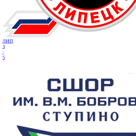
ЛИП
3
:
5