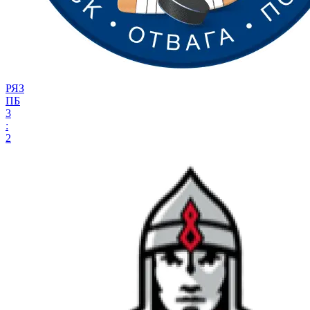
РЯЗ
ПБ
3
:
2