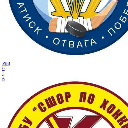
РЯЗ
0
:
6