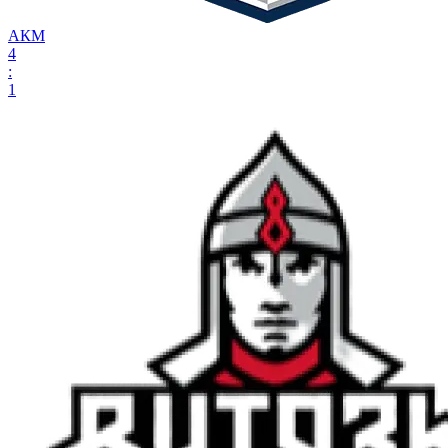
АКМ
4
:
1