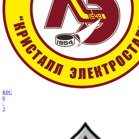
КРС
6
:
3