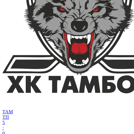
ТАМ
ТП
5
:
0