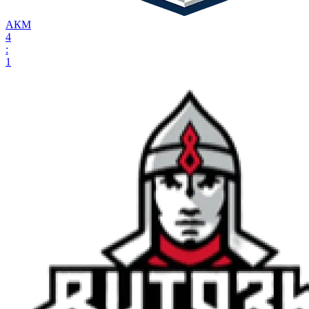
АКМ
4
:
1