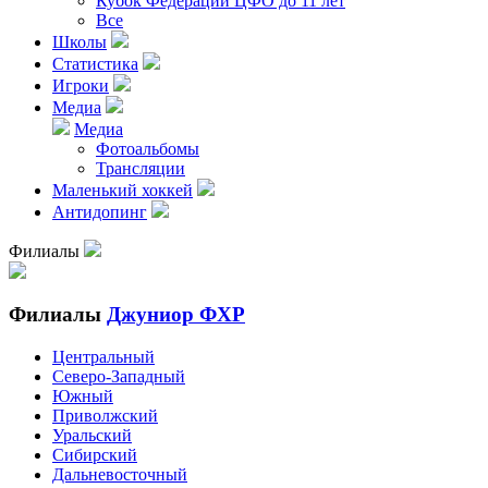
Кубок Федерации ЦФО до 11 лет
Все
Школы
Статистика
Игроки
Медиа
Медиа
Фотоальбомы
Трансляции
Маленький хоккей
Антидопинг
Филиалы
Филиалы
Джуниор ФХР
Центральный
Северо-Западный
Южный
Приволжский
Уральский
Сибирский
Дальневосточный