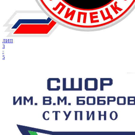
ЛИП
3
:
5