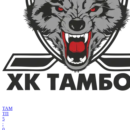
ТАМ
ТП
5
:
0