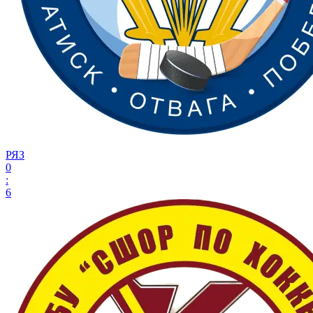
РЯЗ
0
:
6