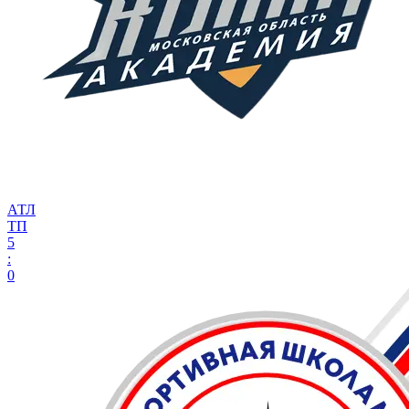
АТЛ
ТП
5
:
0