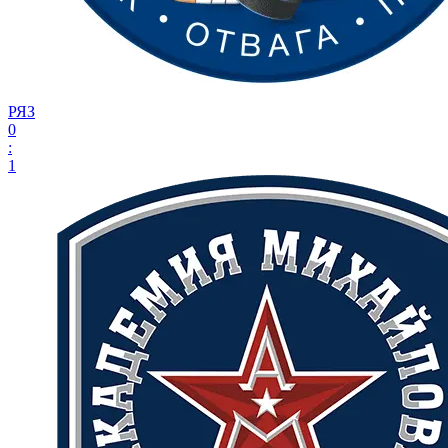
РЯЗ
0
:
1