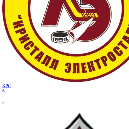
КРС
6
:
3