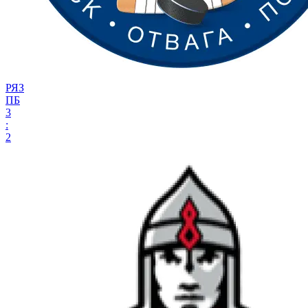
РЯЗ
ПБ
3
:
2