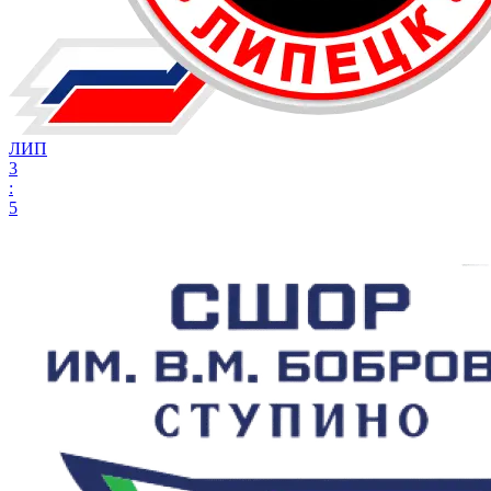
ЛИП
3
:
5