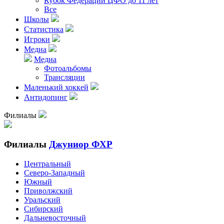
Кубок Федерации ЦФО до 11 лет
Все
Школы
Статистика
Игроки
Медиа
Медиа
Фотоальбомы
Трансляции
Маленький хоккей
Антидопинг
Филиалы
Филиалы
Джуниор ФХР
Центральный
Северо-Западный
Южный
Приволжский
Уральский
Сибирский
Дальневосточный