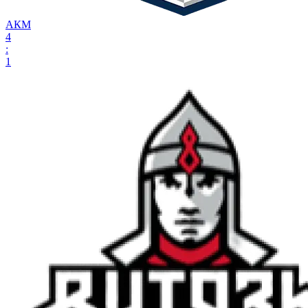
АКМ
4
:
1