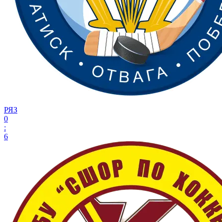
РЯЗ
0
:
6