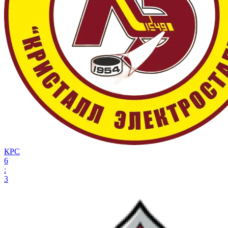
КРС
6
:
3