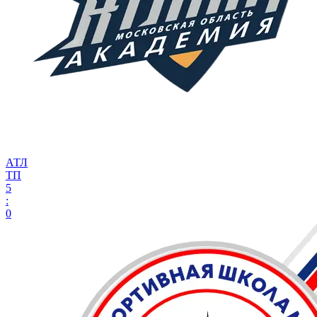
АТЛ
ТП
5
:
0