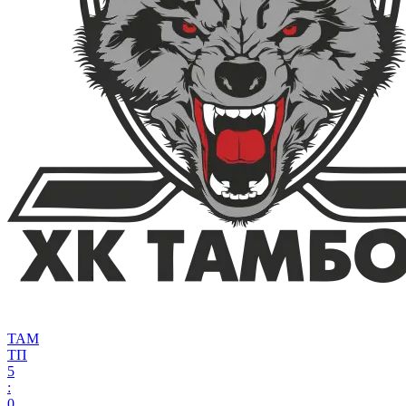
ТАМ
ТП
5
:
0