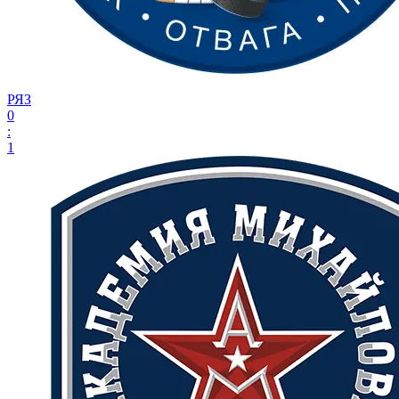
РЯЗ
0
:
1