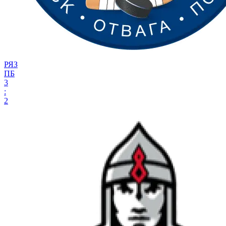
РЯЗ
ПБ
3
:
2