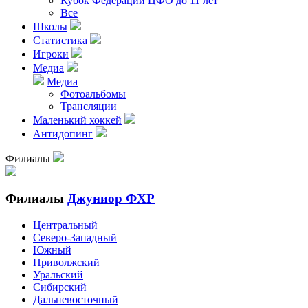
Кубок Федерации ЦФО до 11 лет
Все
Школы
Статистика
Игроки
Медиа
Медиа
Фотоальбомы
Трансляции
Маленький хоккей
Антидопинг
Филиалы
Филиалы
Джуниор ФХР
Центральный
Северо-Западный
Южный
Приволжский
Уральский
Сибирский
Дальневосточный