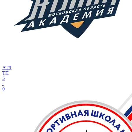
АТЛ
ТП
5
:
0