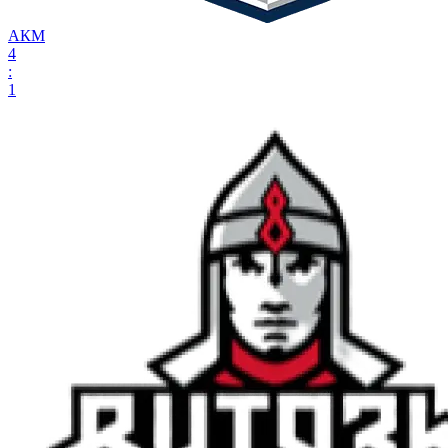
АКМ
4
:
1