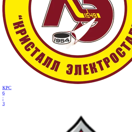
КРС
6
:
3