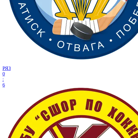
РЯЗ
0
:
6