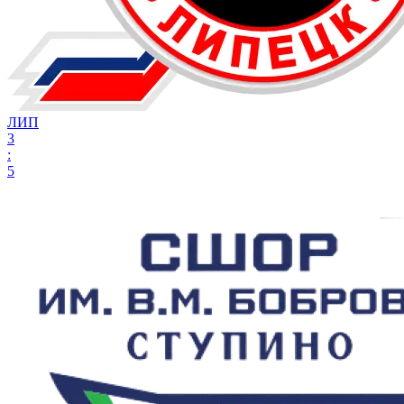
ЛИП
3
:
5