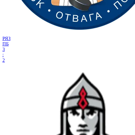
РЯЗ
ПБ
3
:
2