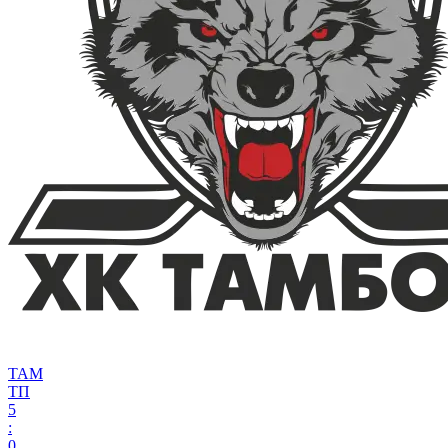
ТАМ
ТП
5
:
0