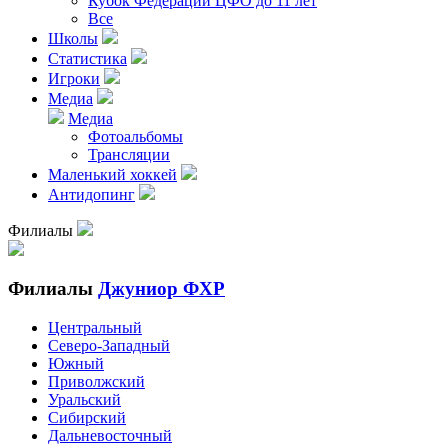
Кубок Федерации ЦФО до 11 лет
Все
Школы
Статистика
Игроки
Медиа
Медиа
Фотоальбомы
Трансляции
Маленький хоккей
Антидопинг
Филиалы
Филиалы
Джуниор ФХР
Центральный
Северо-Западный
Южный
Приволжский
Уральский
Сибирский
Дальневосточный