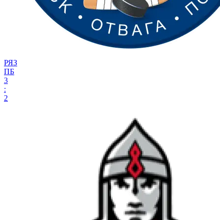
РЯЗ
ПБ
3
:
2