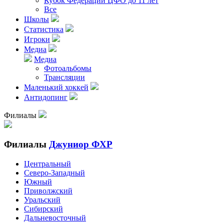
Кубок Федерации ЦФО до 11 лет
Все
Школы
Статистика
Игроки
Медиа
Медиа
Фотоальбомы
Трансляции
Маленький хоккей
Антидопинг
Филиалы
Филиалы
Джуниор ФХР
Центральный
Северо-Западный
Южный
Приволжский
Уральский
Сибирский
Дальневосточный