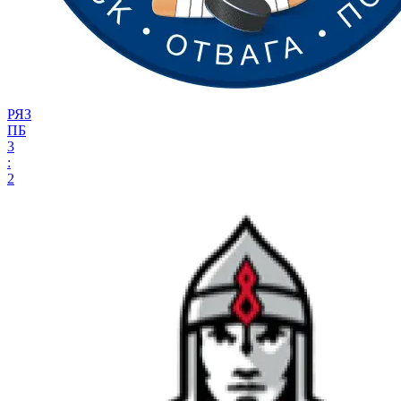
РЯЗ
ПБ
3
:
2