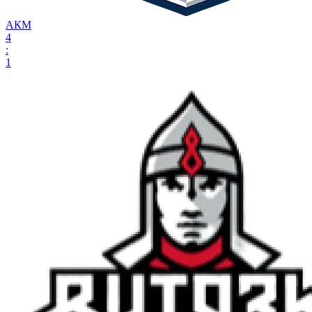
АКМ
4
:
1