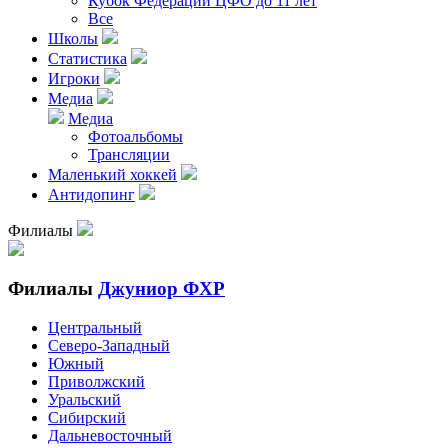
Кубок Федерации ЦФО до 11 лет
Все
Школы
Статистика
Игроки
Медиа
Медиа
Фотоальбомы
Трансляции
Маленький хоккей
Антидопинг
Филиалы
Филиалы
Джуниор ФХР
Центральный
Северо-Западный
Южный
Приволжский
Уральский
Сибирский
Дальневосточный