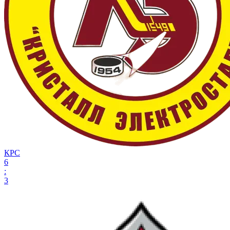
КРС
6
:
3