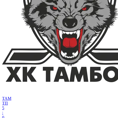
ТАМ
ТП
5
:
0