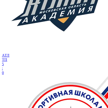
АТЛ
ТП
5
:
0