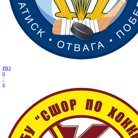
РЯЗ
0
:
6