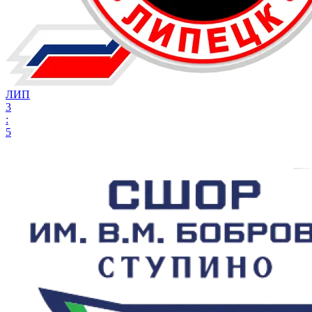
ЛИП
3
:
5