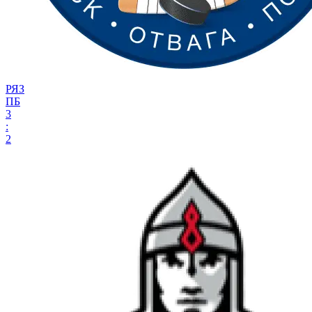
РЯЗ
ПБ
3
:
2